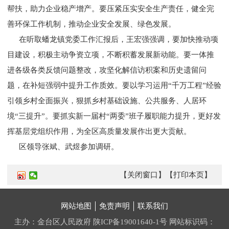
帮扶，助力企业稳产增产。要压紧压实安全生产责任，健全完
善环保工作机制，推动企业安全发展、绿色发展。
在听取蟠龙镇党委工作汇报后，王宏强强调，要加快推动项
目建设，积极主动争资立项，不断积蓄发展新动能。要一体推
进各级各类反馈问题整改，攻坚化解信访积案和历史遗留问
题，在补短强弱中提升工作质效。要以学习运用“千万工程”经验
引领乡村全面振兴，狠抓乡村基础设施、公共服务、人居环
境“三提升”。要抓实新一届村“两委”班子履职能力提升，更好发
挥基层党组织作用，为全区高质量发展作出更大贡献。
区领导张斌、武煜参加调研。
【关闭窗口】
【打印本页】
网站地图
免责声明
联系我们
主办：金台区人民政府
陕ICP备19001640-1号
网站标识码：