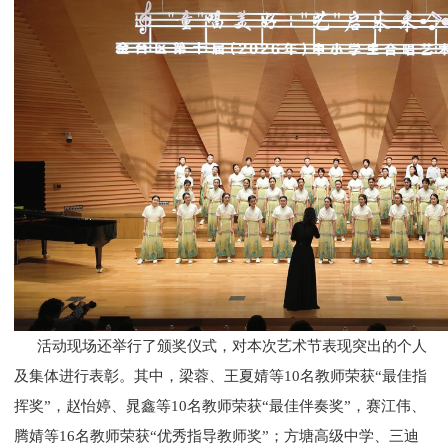
活动现场还举行了颁奖仪式，对本次艺术节表现突出的个人
及集体进行表彰。其中，梁蓉、王夏婧等10名教师荣获“最佳指
挥奖”，赵怡婷、晁鑫等10名教师荣获“最佳伴奏奖”，赛江伟、
腾婧等16名教师荣获“优秀指导教师奖”；方塘高级中学、三迪