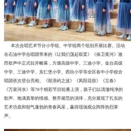
本次合唱艺术节分小学组、中学组两个组别开展比赛。活动
在石油中学合唱团带来的《让我们荡起双桨》《保卫黄河》激
昂歌声中正式拉开帷幕，方塘高级中学、三迪小学、金台高级
中学、三迪中学、东仁堡小学、西街小学等全区各中小学校合
唱团依次登台亮相。《鼓浪屿之波》《凤阳花鼓》《立春》
《万泉河水》等78个精彩节目轮番上演，孩子们以清澈纯净的
歌声、饱满真挚的情感、整齐规范的演绎，充分展现了扎实的
艺术功底和朝气蓬勃的青春风采，赢得现场观众阵阵热烈掌
声。