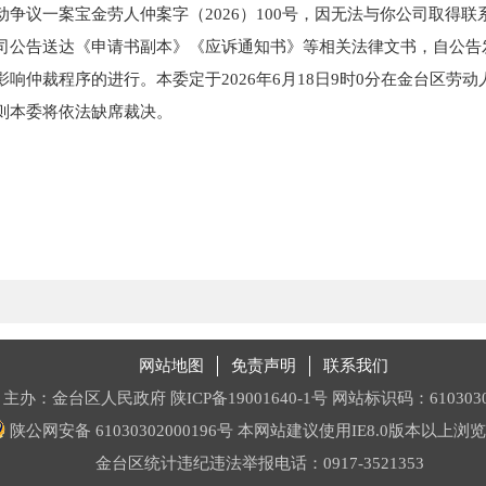
争议一案宝金劳人仲案字（2026）100号，因无法与你公司取得
司公告送达《申请书副本》《应诉通知书》等相关法律文书，自公告
响仲裁程序的进行。本委定于2026年6月18日9时0分在金台区劳
则本委将依法缺席裁决。
网站地图
免责声明
联系我们
主办：金台区人民政府
陕ICP备19001640-1号
网站标识码：6103030
陕公网安备 61030302000196号
本网站建议使用IE8.0版本以上浏
金台区统计违纪违法举报电话：0917-3521353