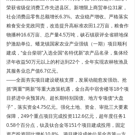
荣获省级促消费工作先进县区。新增限上商贸单位31家，
社会消费品零售总额增长6.3%。农业稳产增收。严格落实
粮食安全党政同责，改造提升高标准农田1.2万亩，粮食作
物播种16.6万亩、总产量4.5万吨，硖石镇获评全省耕地保
护激励单位。蟠龙镇国家农业产业强镇（一期）项目顺利
建成，“金台柴胡”入选全国“名特优新”农产品名录，集体经
济年收益50万元以上的村达到22个，全年实现农林牧渔及
其服务业总产值6.7亿元。
——全面夯实项目建设硬核支撑，发展动能愈发强劲。抢
抓“两重”“两新”等重大政策机遇，金台高中宿舍楼等18个项
目挤进中央预算内、超长期特别国债、地方专项债“大盘
子”，落实资金4.75亿元。强化土地、资金、审批三大要素
保障，249个重点项目完成投资112.6亿元，超年度任务1
0.58个百分点，钛及钛合金等151个项目建成投用，固定
资产投资同比增长10.8%，项目建设成效位居全市第一方