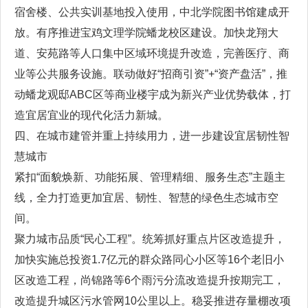
宿舍楼、公共实训基地投入使用，中北学院图书馆建成开
放。有序推进宝鸡文理学院蟠龙校区建设。加快龙翔大
道、安苑路等人口集中区域环境提升改造，完善医疗、商
业等公共服务设施。联动做好“招商引资”+“资产盘活”，推
动蟠龙观邸ABC区等商业楼宇成为新兴产业优势载体，打
造宜居宜业的现代化活力新城。
四、在城市建管并重上持续用力，进一步建设宜居韧性智
慧城市
紧扣“面貌焕新、功能拓展、管理精细、服务生态”主题主
线，全力打造更加宜居、韧性、智慧的绿色生态城市空
间。
聚力城市品质“民心工程”。统筹抓好重点片区改造提升，
加快实施总投资1.7亿元的群众路同心小区等16个老旧小
区改造工程，尚锦路等6个雨污分流改造提升按期完工，
改造提升城区污水管网10公里以上。稳妥推进存量棚改项