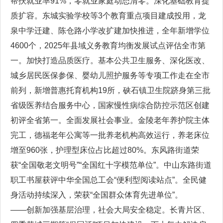
帮扶就业率91%，零就业家庭动态清零。深化基础教育提
质扩容。东城实验学校等3个教育重点项目建成投用，龙
泉中学迁建、陈仓路小学改扩建加快推进，全年新增学位
4600个，2025年县域义务教育均衡发展试点评估全市第
一。加快打造品质医疗。基本公共卫生服务、深化医改、
城乡居民医保参保、婴幼儿照护服务等专项工作走在全市
前列，新增普惠托育机构19所，硖石镇卫生院跻身第三批
省级医养结合服务中心，国家慢性病综合防控示范区创建
初评全省第一。全面发展社会事业。金陵老年养护院主体
完工，德福老年公寓等一批养老机构高效运行，养老床位
增至960张，护理型床位占比超过80%。东风路街道荣
获“全国敬老文明号”“全国红十字模范单位”。中山东路街道
职工书屋获评中华全国总工会“便利型阅读站点”。全民健
身活动持续深入，荣获“全国群众体育先进单位”。
——创新加强基层治理，社会大局安全稳定。长青片区、