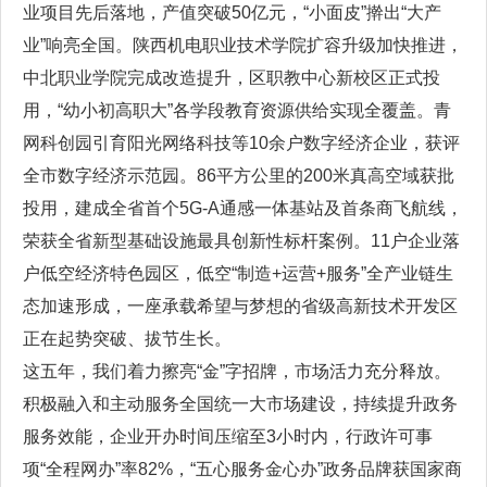
业项目先后落地，产值突破50亿元，“小面皮”擀出“大产
业”响亮全国。陕西机电职业技术学院扩容升级加快推进，
中北职业学院完成改造提升，区职教中心新校区正式投
用，“幼小初高职大”各学段教育资源供给实现全覆盖。青
网科创园引育阳光网络科技等10余户数字经济企业，获评
全市数字经济示范园。86平方公里的200米真高空域获批
投用，建成全省首个5G-A通感一体基站及首条商飞航线，
荣获全省新型基础设施最具创新性标杆案例。11户企业落
户低空经济特色园区，低空“制造+运营+服务”全产业链生
态加速形成，一座承载希望与梦想的省级高新技术开发区
正在起势突破、拔节生长。
这五年，我们着力擦亮“金”字招牌，市场活力充分释放。
积极融入和主动服务全国统一大市场建设，持续提升政务
服务效能，企业开办时间压缩至3小时内，行政许可事
项“全程网办”率82%，“五心服务金心办”政务品牌获国家商