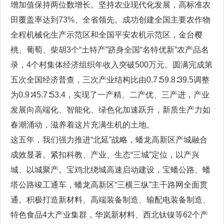
增加值保持两位数增长。坚持农业现代化发展，高标准农
田覆盖率达到73%、全省领先。成功创建全国主要农作物
全程机械化生产示范区和全国平安农机示范区，金台樱
桃、葡萄、柴胡3个“土特产”跻身全国“名特优新”农产品名
录，4个村集体经济组织年收入突破500万元。圆满完成第
五次全国经济普查，三次产业结构比由0.7∶59.8∶39.5调整
为0.9∶45.7∶53.4，实现了一产精、二产优、三产进，产业
发展向高端化、智能化、绿色化加速跃升，新质生产力如
春潮涌动，滋养着这片充满生机的土地。
这五年，我们强力推进“北延”战略，蟠龙高新区产城融合
成效显著。紧扣科教、产业、生态“三城”定位，以产兴
城、以城聚产。宝鸡北绕城高速启动建设，宝蟠公路、蟠
塔公路竣工通车，蟠龙高新区“三横三纵”主干路网全面贯
通。积极打造新材料、高端装备制造、输配电装备制造、
特色食品4大产业集群，华岚新材料、西北钛镍等62个产