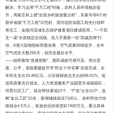
解决。学习运用“千万工程”经验，农村人居环境稳步提
升，周家庄村上榜“全国乡村旅游重点村”，车家寺等6个村
获评省级“千万工程”示范村。渭河堤防加固工程先行段即
将完工，金陵河流域生态保护修复项目建成投用，“一干四
支一渠”水质稳定在优级。深入开展新一轮“四减四增”行
动，6项污染物指标明显改善，空气质量持续提升，全年
空气优良天数295天，创历史最好水平。
——始终聚焦“急难愁盼”，惠民成效可感可及。突出普
惠、公平，道路重建提升等“民生十件实事”全面完成，全
年民生支出20.49亿元，占区级财政总支出的86.01%。促
进高质量充分就业。人力资源服务产业园晋升省级园区，
培育社区工厂、就业帮扶基地22个、“产改”企业10户，选
树“金台工匠”10名，新增城镇就业7100人，农村劳动力转
移就业4.5万人，发放创业担保贷款7400万元，重点群体