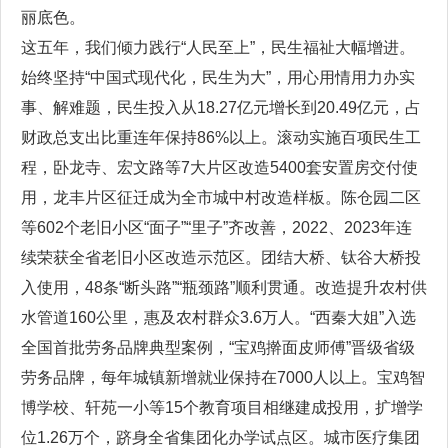
丽底色。
这五年，我们倾力践行“人民至上”，民生福祉大幅增进。
始终坚持“中国式现代化，民生为大”，用心用情用力办实
事、解难题，民生投入从18.27亿元增长到20.49亿元，占
财政总支出比重连年保持86%以上。滚动实施百项民生工
程，卧龙寺、宏文路等7大片区改造5400套安置房交付使
用，龙丰片区征迁成为全市城中村改造样板。陈仓园二区
等602个老旧小区“面子”“里子”齐改善，2022、2023年连
续荣获全省老旧小区改造示范区。团结大桥、钛谷大桥投
入使用，48条“断头路”“瓶颈路”顺利贯通。改造提升农村供
水管道160公里，惠及农村群众3.6万人。“西秦大姐”入选
全国首批劳务品牌典型案例，“宝鸡擀面皮师傅”晋级省级
劳务品牌，每年城镇新增就业保持在7000人以上。宝鸡智
博学校、轩苑一小等15个教育项目相继建成投用，扩增学
位1.26万个，跻身全省集团化办学试点区。城市医疗集团