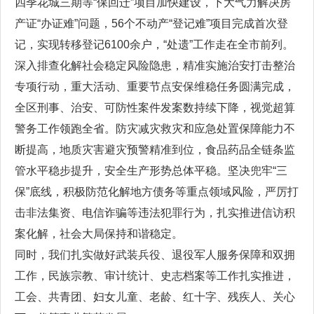
四季花城三期等“保回迁”项目加快建设，下大气力解决房
产证“办证难”问题，56个不动产“登记难”项目完成首次登
记，实现转移登记6100余户，“处遗”工作走在全市前列。
深入排查化解社会稳定风险隐患，精准实施治安打击整治
专项行动，重大活动、重要节点安保维稳任务圆满完成，
全区刑事、治安、可防性案件发案数持续下降，视觉超算
警务工作领跑全省。防灾减灾救灾和应急处置保障能力不
断提高，地质灾害避灾预警精准到位，食品药品全链条监
管水平稳步提升，安全生产形势总体平稳。坚决兜牢“三
保”底线，积极防范化解地方债务等重点领域风险，严厉打
击非法集资、电信诈骗等违法犯罪行为，扎实推进信访积
案化解，社会大局保持和谐稳定。
同时，我们扎实做好武装兵役、退役军人服务保障和双拥
工作，民族宗教、审计统计、史志档案等工作扎实推进，
工会、共青团、妇女儿童、老龄、红十字、残疾人、关心