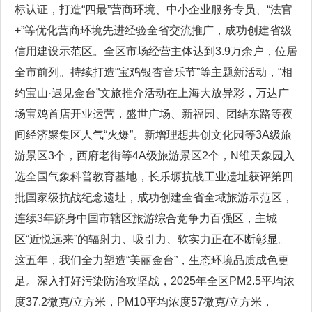
标认证，打造“四最”营商环境、中小企业服务专员、“法官
+”等优化营商环境先进经验全省交流推广，成功创建省级
信用建设示范区。全区市场经营主体达到3.9万余户，位居
全市前列。持续打造“宝鸡银杏音乐节”等主题新活动，“相
约宝山·遇见金台”文旅推介活动在上海大放异彩，万达广
场宝鸡首店开业运营，盛世广场、新福园、团结东路等夜
间经济聚集区人气“火爆”。新增理想共创文化园等3A级旅
游景区3个，西府老街等4A级旅游景区2个，N维天象园入
选全国气象科普教育基地，长乐塬抗战工业遗址获评第四
批国家级抗战纪念遗址，成功创建全省全域旅游示范区，
连续3年跻身中国市辖区旅游综合竞争力百强区，主城
区“近悦远来”的辐射力、吸引力、软实力正在不断彰显。
这五年，我们全力塑造“美丽金台”，生态环境品质成色更
足。深入打好污染防治攻坚战，2025年全区PM2.5平均浓
度37.2微克/立方米，PM10平均浓度57微克/立方米，