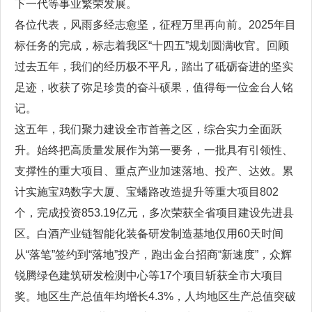
下一代等事业繁荣发展。
各位代表，风雨多经志愈坚，征程万里再向前。2025年目
标任务的完成，标志着我区“十四五”规划圆满收官。回顾
过去五年，我们的经历极不平凡，踏出了砥砺奋进的坚实
足迹，收获了弥足珍贵的奋斗硕果，值得每一位金台人铭
记。
这五年，我们聚力建设全市首善之区，综合实力全面跃
升。始终把高质量发展作为第一要务，一批具有引领性、
支撑性的重大项目、重点产业加速落地、投产、达效。累
计实施宝鸡数字大厦、宝蟠路改造提升等重大项目802
个，完成投资853.19亿元，多次荣获全省项目建设先进县
区。白酒产业链智能化装备研发制造基地仅用60天时间
从“落笔”签约到“落地”投产，跑出金台招商“新速度”，众辉
锐腾绿色建筑研发检测中心等17个项目斩获全市大项目
奖。地区生产总值年均增长4.3%，人均地区生产总值突破