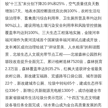
较“十三五”末分别下降20.9%和25%，空气质量优良天数
增加17天。地表水国控断面优良比例100%，农村生活垃
圾治理率、畜禽粪污综合利用率、卫生厕所普及率均达到
90%以上。建设用地土壤污染安全利用率和风险管控措施
覆盖率均达到100%。三大生态工程落地实施，金陵河幸
福河湖作为黄河流域首个国家级幸福河湖试点建成开放，
龙丰滩区成功治理绘就了“岸绿景美、人水相亲”的和谐图
景，北坡生态人文观光带节点工程——北坡森林公园胜利
塬段改造提升全面完工。累计植树造林7520亩，森林抚育
2.3万亩，森林覆盖率达到35.2%，红枫大道获评全省最美
农村公路。新改建宝福路、宏盛路等口袋公园、城市游园
22个，新改建城市公厕、垃圾中转站65个，建成生态停车
位336个，新增公共新能源充电桩1300个，成功创建全市
首家省级城市生活垃圾分类示范区，“十四五”生态文明建
设各项任务全面完成，绿水青山成为金台高质量发展的亮