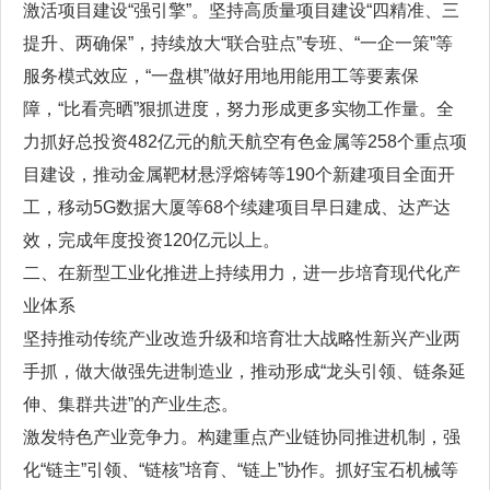
激活项目建设“强引擎”。坚持高质量项目建设“四精准、三
提升、两确保”，持续放大“联合驻点”专班、“一企一策”等
服务模式效应，“一盘棋”做好用地用能用工等要素保
障，“比看亮晒”狠抓进度，努力形成更多实物工作量。全
力抓好总投资482亿元的航天航空有色金属等258个重点项
目建设，推动金属靶材悬浮熔铸等190个新建项目全面开
工，移动5G数据大厦等68个续建项目早日建成、达产达
效，完成年度投资120亿元以上。
二、在新型工业化推进上持续用力，进一步培育现代化产
业体系
坚持推动传统产业改造升级和培育壮大战略性新兴产业两
手抓，做大做强先进制造业，推动形成“龙头引领、链条延
伸、集群共进”的产业生态。
激发特色产业竞争力。构建重点产业链协同推进机制，强
化“链主”引领、“链核”培育、“链上”协作。抓好宝石机械等