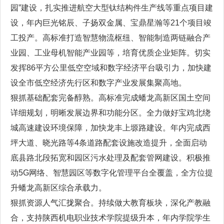
园”建设，扎实推进航空大型钛结构件生产线等重点项目建
设，年内巨光铭辰、子扬双金属、宝鼎星瀚等21个项目竣
工投产。高标准打造智慧物流枢纽、智能制造两链融合产
业园、工业母机智能产业园等，培育优质企业矩阵。切实
发挥86平方公里低空空域和数字经济平台吸引力，加快建
设全市低空经济先行区和数字产业发展集聚高地。
狠抓基础配套完备醇熟。高标准完成蟠龙高新区国土空间
详细规划，明晰发展边界和功能分区。全力做好宝鸡北绕
城高速建设环境保障，加快龙丰上塬路建设。年内完成西
坪大道、晓光路等4条道路配套设施改造提升，全面启动
底县路北段拓宽和园区污水处理及配套管网建设。积极推
动5G网络、智慧园区等数字化管理平台全覆盖，全方位提
升蟠龙高新区综合承载力。
狠抓资源人气汇拢聚合。持续做大教育板块，深化产教融
合，支持陕西机电职业技术学院提级升本，年内学院学生