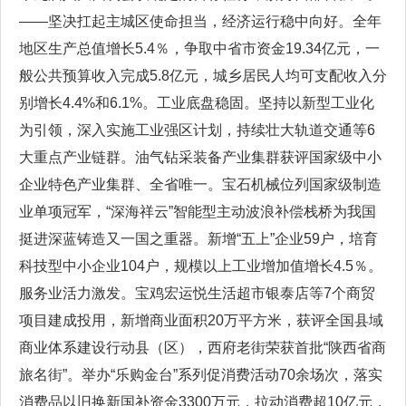
——坚决扛起主城区使命担当，经济运行稳中向好。全年
地区生产总值增长5.4％，争取中省市资金19.34亿元，一
般公共预算收入完成5.8亿元，城乡居民人均可支配收入分
别增长4.4%和6.1%。工业底盘稳固。坚持以新型工业化
为引领，深入实施工业强区计划，持续壮大轨道交通等6
大重点产业链群。油气钻采装备产业集群获评国家级中小
企业特色产业集群、全省唯一。宝石机械位列国家级制造
业单项冠军，“深海祥云”智能型主动波浪补偿栈桥为我国
挺进深蓝铸造又一国之重器。新增“五上”企业59户，培育
科技型中小企业104户，规模以上工业增加值增长4.5％。
服务业活力激发。宝鸡宏运悦生活超市银泰店等7个商贸
项目建成投用，新增商业面积20万平方米，获评全国县域
商业体系建设行动县（区），西府老街荣获首批“陕西省商
旅名街”。举办“乐购金台”系列促消费活动70余场次，落实
消费品以旧换新国补资金3300万元，拉动消费超10亿元，