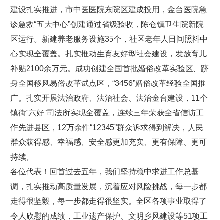
建设扎实推进，市中医医院东院区建成投用，金台医院急
诊急救“五大中心”创建通过省级验收，陈仓镇卫生院新院
区运行。新建养老服务设施35个，社区老年人日间照料中
心实现全覆盖。扎实推动生育友好型社会建设，发放育儿
补贴2100余万元。成功创建全国首批婚俗改革实验区、跻
身全国移风易俗改革试点区，“3456”婚俗改革经验全国推
广。扎实开展法治政府、法治社会、法治金台建设，11个
镇街“六好”司法所实现全覆盖，连续三年荣获全省信访工
作先进县区，12万余件“12345”群众诉求得到解决，人民
群众获得感、幸福感、安全感更加充实、更有保障、更可
持续。
各位代表！回首过去五年，我们坚持稳中求进工作总基
调，扎实推动高质量发展，沉着应对风险挑战，每一步都
走得很坚毅，每一步都走得很坚实。全区各项事业取得了
令人欣慰的成绩，工业遗产保护、文明乡风建设等51项工