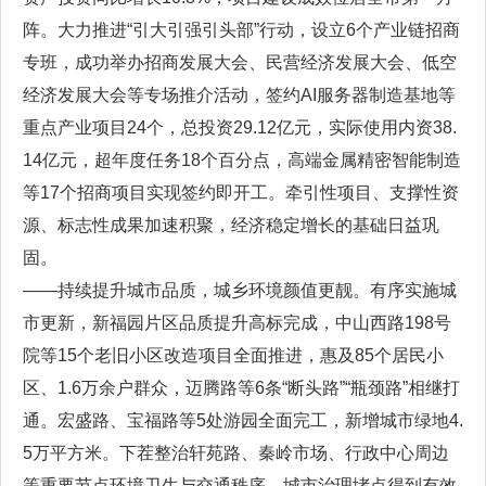
阵。大力推进“引大引强引头部”行动，设立6个产业链招商
专班，成功举办招商发展大会、民营经济发展大会、低空
经济发展大会等专场推介活动，签约AI服务器制造基地等
重点产业项目24个，总投资29.12亿元，实际使用内资38.
14亿元，超年度任务18个百分点，高端金属精密智能制造
等17个招商项目实现签约即开工。牵引性项目、支撑性资
源、标志性成果加速积聚，经济稳定增长的基础日益巩
固。
——持续提升城市品质，城乡环境颜值更靓。有序实施城
市更新，新福园片区品质提升高标完成，中山西路198号
院等15个老旧小区改造项目全面推进，惠及85个居民小
区、1.6万余户群众，迈腾路等6条“断头路”“瓶颈路”相继打
通。宏盛路、宝福路等5处游园全面完工，新增城市绿地4.
5万平方米。下茬整治轩苑路、秦岭市场、行政中心周边
等重要节点环境卫生与交通秩序，城市治理堵点得到有效