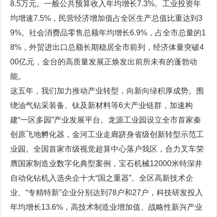
8.5万元。一般公共预算收入年均增长7.3%。工业投资年
均增速7.5%，民营经济增加值占全区生产总值比重达到3
9%。社会消费品零售总额年均增长6.9%，占全市总量的1
8%，外贸进出口总额长期稳居全市前列，经济体量突破4
00亿元，金台的高质量发展正焕发出前所未有的蓬勃动
能。
这五年，我们加力推动产业转型，向新向绿积厚成势。围
绕油气钻采装备、钛及新材料等6大产业链群，加速构
建“一区多园”产业发展平台。龙源工业园设立全市首家秦
创原飞地孵化器，金河工业走廊跻身省级创新转型示范工
业园。全国首家市级视觉超算中心落户我区，合力叉车荣
膺国家制造业数字化典型案例，宝石机械12000米特深井
自动化钻机入选央企十大“国之重器”。全区高新技术企
业、“专精特新”企业分别达到78户和27户，科技研发投入
年均增长13.6%，高技术制造业增加值、战略性新兴产业