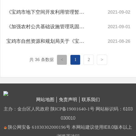
《宝鸡市地下空间开发利用管理暂行办法（征求意见稿）》公开征求意见采纳情况
2021-09-02
《加强农村公共基础设施管理巩固拓展脱贫攻坚成果促进乡村振兴的意见》公开征求意...
2021-09-01
宝鸡市自然资源和规划局关于《宝鸡市测绘地理信息管理办法（征求意见稿）》征求意...
2021-08-26
共 36 条数据
<
1
2
>
网站地图
免责声明
联系我们
主办：金台区人民政府
网站标识码：6103
陕ICP备19001640-1号
030010
本网站建议使用IE8.0版本以上
陕公网安备 61030302000196号