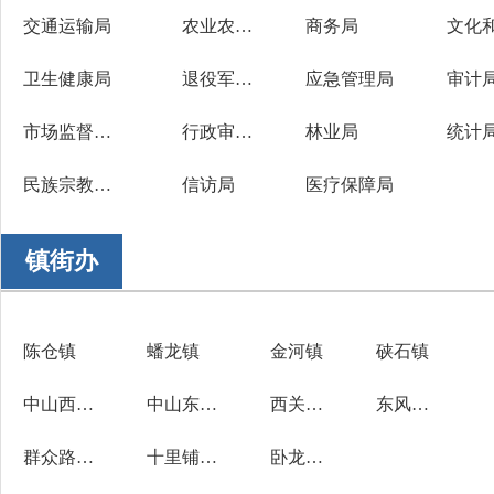
交通运输局
农业农村局
商务局
文化
卫生健康局
退役军人事务局
应急管理局
审计
市场监督管理局
行政审批服务局
林业局
统计
民族宗教事务局
信访局
医疗保障局
镇街办
陈仓镇
蟠龙镇
金河镇
硖石镇
中山西路街道办
中山东路街道办
西关街道办
东风路街道办
群众路街道办
十里铺街道办
卧龙寺街道办