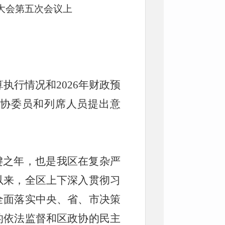
大会第
五
次会议上
算执行情况和
2026
年财政预
政协委员和列席人员提出意
键之年，也是
我
区在复杂严
以来，全区上下深入贯彻习
全面落实中
央、
省
、
市决策
的依法监督和区政协的民主