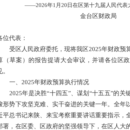
——202
6
年
1
月
20
日在区第
十九
届人民代表
金台区
财政局
各位代表：
受区人民政府委托，
现将
我
区
2025
年财政预
算
（
草案
）
的报告
提请大会审议，并请
各位
区
见。
一、
2025
年财政预算执行情况
2025
年是决胜
“
十四五
”
、谋划
“
十五五
”
的关
峻形势下攻坚克难、实干奋进的关键一年。全年
近平总书记
来陕、
来宝考察重要讲话重要指示，
部署，在区委、区政府的坚强领导下，在区人大