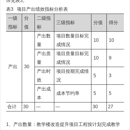
详见表3。
表3 项目产出绩效指标分析表
一级
分
二级指
三级指标
分值
得分
指标
值
标
产出数
项目数量目标完
10
10
量
成情况
产出质
项目质量目标完
10
9
量
成情况
产出
30
产出时
项目按期完成情
5
3
效
况
产出成
成本节约率
5
5
本
合计
30
—
—
30
27
1、产出数量：教学楼改造提升项目工程按计划完成教学