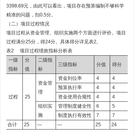
3398.69元，由此可以看出，项目存在预算编制不够科学
精准的问题，扣0.5分。
（二）项目过程情况
项目过程从资金管理、组织实施两个方面进行评价。项目
过程满分25分，得24分。具体得分详见表2。
表2 项目过程绩效指标分析表
一级
分
二级指
三级指标
分值
得分
指标
值
标
资金到位率
4
4
资金管
预算执行率
4
4
理
过程
25
资金使用合规性
4
4
组织实
管理制度健全性
6
5
施
制度执行有效性
7
7
合计
25
—
—
25
24