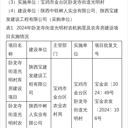
（3）实施单位：宝鸡市金台区卧龙寺街道光明村
（4）建设单位：陕西中联树人实业有限公司、陕西宝建
发建设工程有限公司（采购单位）
表1 2024年卧龙寺街道光明村农机购置及农库房建设项
目实施情况
项目名
主管部
实施单
项目批复文
建设单位
称
门
位
号
卧龙寺
陕西宝建
街道光
发建设工
明村库
程有限公
宝鸡市
宝金农〔20
房建设
宝鸡市
司
金台区
24〕49号
项目
金台区
卧龙寺
宝金农发
农业农
卧龙寺
陕西中树
街道光
〔2024〕10
村局
街道光
人实业有
明村
6号
明村农
限公司