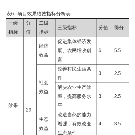
表6 项目效果绩效指标分析表
一级
分
二级
三级指标
分值
得分
指标
值
指标
促进集体经济发
经济
展、农民增收创
6
5.5
效益
富
改善村民生活条
3
2.5
件
社会
解决农业生产效
效益
率，提高服务水
3
2.5
效果
平
29
改造自然的能力
生态
增强，有效改变
4
3.5
效益
生态条件