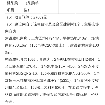
机采购
（采购单
项目
位）
（5）项目预算：270万元
（6）建设内容：该项目涉及金台区建制村1个，主要实施
内容为：
建设农机库房：土方回填4794m³，平整场地840㎡。场地
硬化730.16㎡（18cm厚C20混凝土），建设钢构库房100
0㎡。
购置农机具共10台，具体为：2台柳工拖拉机LTH2404、1
台四轮车厢4.2*0.45、1台凯丰犁1LFT-450、2台双永小麦
播种机2BSQFG-16、1台圣和旋耕机1GKNJG-300A、1台
鑫乐玉米精量播种机2BMSDFY-4(5335)、1台泰利小麦收
割机4LZ-9Z1、1台柳工装料机820H。在采购过程中，严
格遵循政府采购程序，确保采购的农机具性能优良、价格
合理。