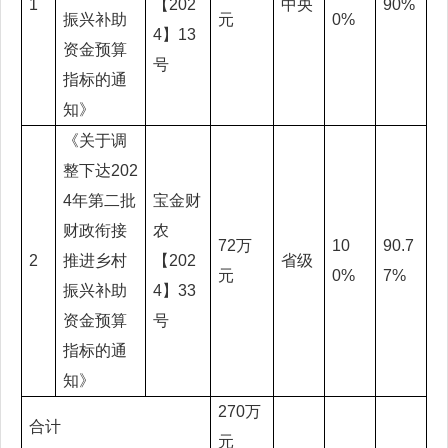
1
【202
中央
90%
振兴补助
元
0%
4】13
资金预算
号
指标的通
知》
《关于调
整下达202
4年第二批
宝金财
财政衔接
农
72万
10
90.7
2
推进乡村
【202
省级
元
0%
7%
振兴补助
4】33
资金预算
号
指标的通
知》
270万
合计
元