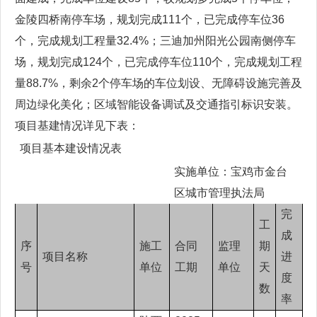
金陵四桥南停车场，规划完成111个，已完成停车位36
个，完成规划工程量32.4%；三迪加州阳光公园南侧停车
场，规划完成124个，已完成停车位110个，完成规划工程
量88.7%，剩余2个停车场的车位划设、无障碍设施完善及
周边绿化美化；区域智能设备调试及交通指引标识安装。
项目基建情况详见下表：
项目基本建设情况表
实施单位：宝鸡市金台
区城市管理执法局
完
工
成
序
施工
合同
监理
期
项目名称
进
号
单位
工期
单位
天
度
数
率