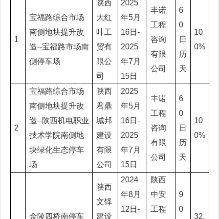
陕西
2025
丰诺
6
宝福路综合市场
大红
年5月
工程
0
南侧地块提升改
叶工
16日-
10
1
咨询
日
造--宝福路市场南
贸有
2025
0%
有限
历
侧停车场
限公
年7月
公司
天
司
15日
宝福路综合市场
陕西
2025
丰诺
6
南侧地块提升改
君鼎
年5月
工程
0
造--陕西机电职业
城邦
16日-
10
2
咨询
日
技术学院南侧地
建设
2025
0%
有限
历
块绿化生态停车
有限
年7月
公司
天
场
公司
15日
2024
陕西
陕西
年8月
中安
9
文铎
12日-
工程
0
金陵四桥南停车
建设
32.