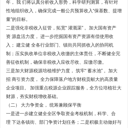
年， 我 们将认真分析收入形势，科学研判测算，有针对
性地组织收入，确保完成一般公共预算收入“保基数、提增
量”的目标。
二是强化非税收入征管，拓宽“ 灌溉渠” 。加大国有资产
资 源盘活力度， 进一步挖掘国有资产资源有偿使用收
入； 建立健 全各行业部门、镇街共同抓收入的协同机
制；压实执收单位非税收入收缴的主体责任，不断健全完
善征收机制，确保非税收入应收尽收、应缴尽缴。
三是加大财源税源培植维护力度， 筑牢“ 蓄水池” 。加大
招 商引资力度， 全力保障落户地方财税贡献大的高质量
企业项目。 加强重点税源企业跟踪服务，全方位培植壮大
财源，夯实财税增收基础。
（二） 大力争资金， 统筹兼顾保平衡
一是进一步建立健全全区争取资金考核机制，科学、合
理 下达各镇街、部门争资计划任务；二是积极主动做好与