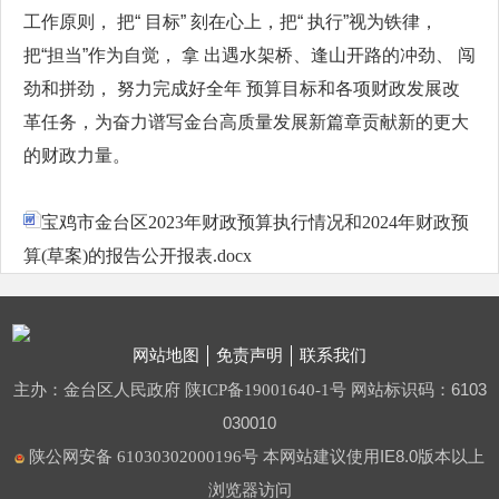
工作原则， 把“ 目标” 刻在心上，把“ 执行”视为铁律，
把“担当”作为自觉， 拿 出遇水架桥、逢山开路的冲劲、 闯
劲和拼劲， 努力完成好全年 预算目标和各项财政发展改
革任务，为奋力谱写金台高质量发展新篇章贡献新的更大
的财政力量。
宝鸡市金台区2023年财政预算执行情况和2024年财政预
算(草案)的报告公开报表.docx
网站地图
免责声明
联系我们
主办：金台区人民政府
网站标识码：6103
陕ICP备19001640-1号
030010
本网站建议使用IE8.0版本以上
陕公网安备 61030302000196号
浏览器访问