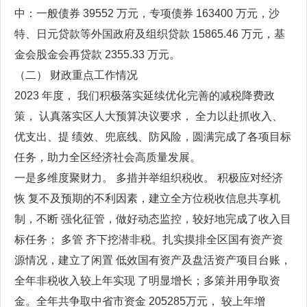
中：一般债券 39552 万元，专项债券 163400 万元，沙
特、日元贷款等外国政府及组织贷款 15865.46 万元，基
金会股金会再贷款 2355.33 万元。
（二） 财政重点工作情况
2023 年度， 我们积极落实延续优化完善的减税降费政
策， 认真落实区人大预算决议要求， 全力以赴抓收入、
优支出、提 绩效、兜底线、防风险，圆满完成了各项目标
任务，助力全区经济社会高质量发展。
一是多维度聚财力。 多措并举组织税收。 积极应对经济
恢 复不及预期的不利因素，建立全方位税收信息共享机
制，不断 强化征管，做好动态监控，较好地完成了收入目
标任务； 多管 齐下挖潜非税。扎实摸排全区国有资产资
源情况，建立了闲置 低效国有资产及盘活资产项目台账，
全年非税收入较上年实现 了明显增长；多策并用争取资
金。全年共争取中省市资金 205285万元， 较上年增