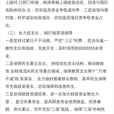
上级对 口部门衔接，精准掌握上级政策信息，找准与我区
实际的结合 点，切实提高资金争取成功率；三是加强沟通
对接，科学谋划包装项目，切实提高项目类争取资金占
比。
（三） 全力促支出， 精打细算强保障
一是坚持过紧日子不动摇。严控“ 三公”经费， 坚决压减一
般性支出和低效、无效开支，及时清理收回结转结余资
金。
二是保障民生重点支出。 持续优化支出结构，推动财政
资 金精准流向民生等重点领域，保障教育支出两个“ 只增
不减”政 策落实， 全力做好困难群众救助、基本民生保障
等兜底政策落实，切实保障和改善民生。
三是加强财政资源统筹。进一步加大财政资金整合力
度， 盘活存量资金，提高财政资金使用效益。统筹兼
顾、突出重点，兜牢兜实“三保”底线， 保障“三保”外刚性