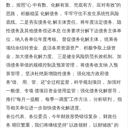
数， 按照“心 中有数、化解有策、兜底有方、应对有效”的
思路， 积极稳妥 化解债务， 牢牢守住不发生系统性风险
底线。二是夯实债务化 解主体责任。将年度法定债务、隐
性债务及其他债务偿还本息 任务要求分解下达债务主体单
位，纳入各单位年度考核。 督促债务化解主体， 统筹各
项结余结转资金、盘活各类资源资产、积极争取上级资
金，加大债务化解力度。 三是健全风险防范长效机制。加
强债务举借的规模控制及预算管理， 将债务收支纳 入预
算管理， 坚决杜绝新增隐性债务； 强化地方政府债
务“借、 用、管、还”全过程监督，科学规划项目， 加强对
一般债、专项 债项目资金使用监管；强化债务化解督导，
推行“每月一提醒， 每季一调度”工作方法， 分析研判， 指
导相关单位进一步加快债务化解进度。
各位代表、各位委员，今年财政形势错综复杂， 财政任
务 艰巨繁重，我们将继续坚持“ 以政领财， 以财辅政” 的