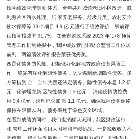
预算绩效管理制度 体系，全年共对城镇老旧小区改造、胜
利塬片区污水处理、居 家养老服务、垃圾分类、农村安全
饮水保障等 38 个项目 4.9 亿 元进行了绩效评价，事前评
估预算核减率 31.7%。在全市财政系统 2023 年“1+8”预算
管理工作机制通报中，我区绩效管理和财会监督工作位居
前列，两篇绩效评价报告荣获优秀奖。
四是化债务防风险。积极做好化解地方政府债务风险工
作， 稳妥有序化解隐性债务，坚决遏制新增隐性债务。多
方筹措资 金，全年共偿还法定债务、隐性债务本息 1.2 亿
元，化解蟠龙新 区隐性债务 1.5 亿元， 清偿疫情防控费
用 0.4 亿元，清理拖欠账 款 1.1 亿元。确保我区债务始终
保持在限额以内， 债务率处于绿色安全区域。
在看到成绩的同时，我们也清醒认识到，我区财政运行
和 管理工作还面临很大困难和严峻挑战。一是税收收入不
及预期， 增长缺乏后劲； 二是可用财力紧张，刚性支出