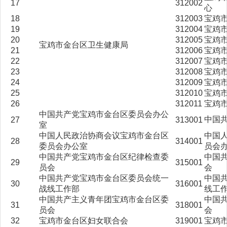
17
312002
心
18
312003
宝鸡
19
312004
宝鸡
20
312005
宝鸡
宝鸡市金台区卫生健康局
21
312006
宝鸡
22
312007
宝鸡
23
312008
宝鸡
24
312009
宝鸡
25
312010
宝鸡
26
312011
宝鸡
中国共产党宝鸡市金台区委员会办公
中国
27
313001
室
中国人民政治协商会议宝鸡市金台区
中国
28
314001
委员会办公室
员会
中国共产党宝鸡市金台区纪律检查委
中国
29
315001
员会
会
中国共产党宝鸡市金台区委员会统一
中国
30
316001
战线工作部
线工
中国共产主义青年团宝鸡市金台区委
中国
31
318001
员会
会
32
宝鸡市金台区妇女联合会
319001
宝鸡