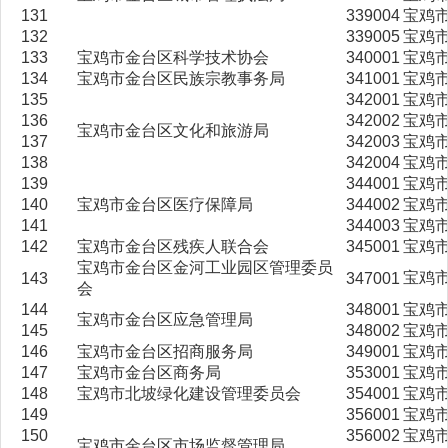
131
339004
宝鸡
132
339005
宝鸡
133
宝鸡市金台区科学技术协会
340001
宝鸡
134
宝鸡市金台区民族宗教事务局
341001
宝鸡
135
342001
宝鸡
136
342002
宝鸡
宝鸡市金台区文化和旅游局
137
342003
宝鸡
138
342004
宝鸡
139
344001
宝鸡
140
宝鸡市金台区医疗保障局
344002
宝鸡
141
344003
宝鸡
142
宝鸡市金台区残疾人联合会
345001
宝鸡
宝鸡市金台区金河工业园区管理委员
宝鸡
143
347001
会
144
348001
宝鸡
宝鸡市金台区应急管理局
145
348002
宝鸡
146
宝鸡市金台区招商服务局
349001
宝鸡
147
宝鸡市金台区商务局
353001
宝鸡
148
宝鸡市北坡绿化建设管理委员会
354001
宝鸡
149
356001
宝鸡
150
356002
宝鸡
宝鸡市金台区市场监督管理局