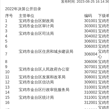
发布时间: 2023-08-25 16:14:3
2022年决算公开目录
序号
主管单位
编码
下级
1
宝鸡市金台区财政局
301001
宝鸡
2
宝鸡市金台区审计局
303001
宝鸡
3
304001
宝鸡
宝鸡市金台区司法局
4
304002
宝鸡
5
306001
宝鸡
6
306003
宝鸡
宝鸡市金台区住房和城乡建设局
宝鸡
7
306004
心
8
306006
宝鸡
9
307001
宝鸡
宝鸡市金台区人民政府办公室
10
307002
宝鸡
11
宝鸡市金台区发展和改革局
308001
宝鸡
12
宝鸡市金台区信访局
309001
宝鸡
13
310001
宝鸡
宝鸡市金台区行政审批服务局
14
310002
宝鸡
15
宝鸡市金台区统计局
311001
宝鸡
16
312001
宝鸡
宝鸡