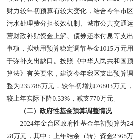
财力较年初预算有较大变化，结合今年市区
污水处理费分担长效机制、城市公共交通运
营财政补贴资金上解、债券还本付息等支出
事项，拟动用预算稳定调节基金
1015
万元用
于弥补支出缺口。按照《中华人民共和国预
算法》有关要求，建议今年我区支出预算调
整为
235788
万元，较年初增加
76803
万元，
较上年实际下降
0.33%
，减支
770
万元。
（
二
）
政府性基金预算调整
情况
2024
年金台区政府性基金年初预算为
24
28
万元，其中：上年结余（转）资金
2368
万