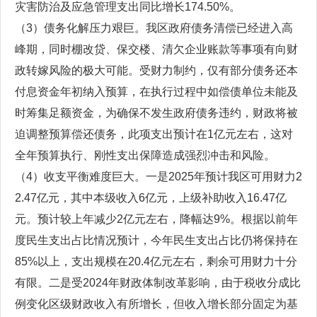
灾害防治及应急管理支出同比增长174.50%。
（3）债务化解压力艰巨。我区政府债务清偿已经进入高
峰期，同时棚改贷、保交楼、清欠企业账款等事项有向财
政转嫁风险的极大可能。受财力制约，仅有部分债务还本
付息资金年初纳入预算，在执行过程中如偿债单位未能及
时筹集足额资金，为确保不发生政府债务违约，财政将被
迫调整预算偿还债务，此项支出预计在1亿元左右，这对
全年预算执行、刚性支出保障造成强烈冲击和风险。
（4）收支平衡难度巨大。一是2025年预计我区可用财力2
2.47亿元，其中本级收入6亿元，上级补助收入16.47亿
元。预计较上年减少2亿元左右，降幅达9%。根据以前年
度民生支出占比情况预计，今年民生支出占比仍将保持在
85%以上，支出规模在20.4亿元左右，剩余可用财力十分
有限。二是受2024年财政体制改革影响，由于税收分成比
例变化区级财政收入有所增长，但收入增长部分固定为基