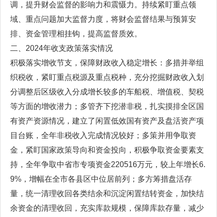
调，提升财会监督的影响力和震慑力。持续紧盯重点领
域、重点问题加大监督力度，将财会监督结果与预算安
排、资金管理相挂钩，提高监督质效。
二、2024年收支政策落实情况
积极落实增收节支，保障财政收入稳定增长：多措并举组
织税收，紧盯重点税源及重点税种，充分挖掘财政收入划
分调整后区级收入分成增长较多的车船税、增值税、契税
等方面的增收潜力；多管齐下挖潜非税，扎实摸排全区国
有资产资源情况，建立了闲置低效国有资产及盘活资产项
目台账，全年非税收入完成情况较好；多策并用争取资
金，紧盯国家政策导向和资金投向，积极争取资金要素支
持，全年争取中省市专项资金220516万元，较上年增长6.
9%，增幅在全市各县区中位居前列；多方筹措盘活存
量，统一清理收回各类结余和沉淀闲置结转资金，加快结
余资金的清理收回，充实库款规模，保障库款存量，减少