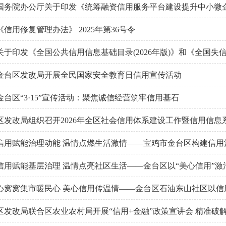
国务院办公厅关于印发《统筹融资信用服务平台建设提升中小微企业
《信用修复管理办法》 2025年第36号令
关于印发《全国公共信用信息基础目录(2026年版)》和《全国失信惩
金台区发改局开展全民国家安全教育日信用宣传活动
金台区“3·15”宣传活动：聚焦诚信经营筑牢信用基石
区发改局组织召开2026年全区社会信用体系建设工作暨信用信息
信用赋能治理动能 温情点燃生活激情——宝鸡市金台区构建信用
信用赋能基层治理 温情点亮社区生活——金台区以“美心信用”激
心窝窝集市暖民心 美心信用传温情——金台区石油东山社区以信用
区发改局联合区农业农村局开展“信用+金融”政策宣讲会 精准破