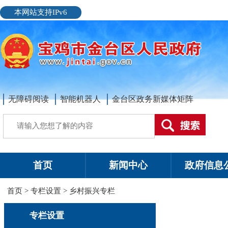
本网站支持IPv6
无障碍阅读
智能机器人
金台区政务新媒体矩阵
首页
新闻中心
政府信息
首页
>
专栏设置
>
乡村振兴专栏
专栏设置