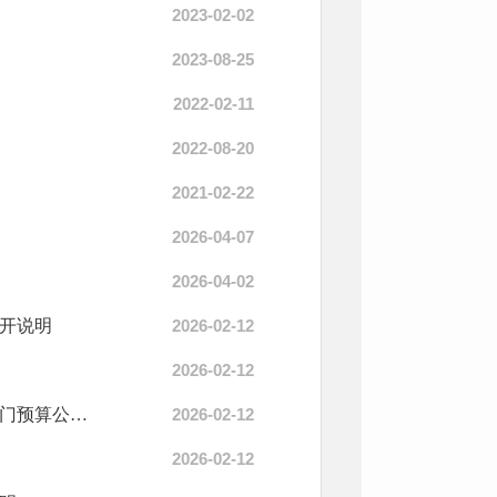
2023-02-02
2023-08-25
2022-02-11
2022-08-20
2021-02-22
2026-04-07
2026-04-02
公开说明
2026-02-12
2026-02-12
中国人民政治协商会议宝鸡市金台区委员会办公室(汇总)2026年部门预算公开说明
2026-02-12
2026-02-12