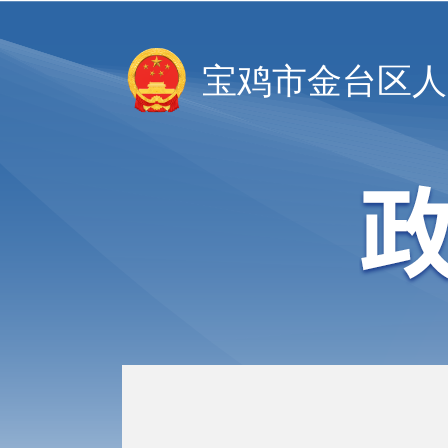
宝鸡市金台区人