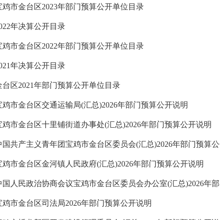
宝鸡市金台区2023年部门预算公开单位目录
2022年决算公开目录
宝鸡市金台区2022年部门预算公开单位目录
2021年决算公开目录
金台区2021年部门预算公开单位目录
宝鸡市金台区交通运输局(汇总)2026年部门预算公开说明
宝鸡市金台区十里铺街道办事处(汇总)2026年部门预算公开说明
中国共产主义青年团宝鸡市金台区委员会(汇总)2026年部门预算
宝鸡市金台区金河镇人民政府(汇总)2026年部门预算公开说明
宝鸡市金台区司法局2026年部门预算公开说明