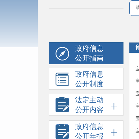
政府信息
公开指南
政府信息
公开制度
法定主动
公开内容
政府信息
公开年报